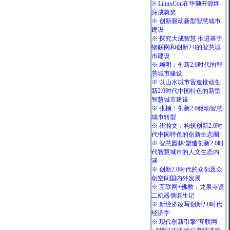
※ LinuxCon在华颁开源终
身成就奖
※ 创新驱动新型智慧城市
建设
※ 探究大成智慧 推进基于
物联网和创新2.0的智慧城
市建设
※ 赖明：创新2.0时代的智
慧城市建设
※ 以山水城市营造推动创
新2.0时代中国特色的新型
智慧城市建设
※ 张楠：创新2.0驱动智慧
城市转型
※ 崔瀚文：构筑创新2.0时
代中国特色的创新生态圈
※ 智慧园林:塑造创新2.0时
代智慧城市的人文生态内
涵
※ 创新2.0时代的众创及众
创空间国内外发展
※ 互联网+佛教：龙泉寺贤
二机器僧诞生记
※ 新经济改写创新2.0时代
经济学
※ 现代创新引擎“互联网