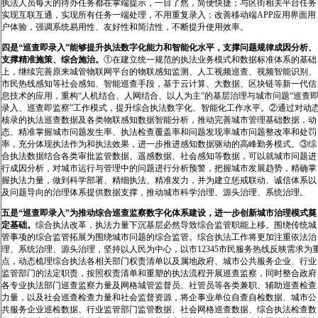
执法人员每天的待办任务都在掌端提示，一目了然，简便快捷；与区街相关平台任务
实现互联互通，实现所有任务一端处理，不用重复录入；改善移动端APP应用界面用
户体验，强调系统易用性、友好性和简洁性，不断提升使用效率。
四是“巡查即录入”能够提升执法数字化能力和智能化水平，支撑问题规律成因分析、
支撑精准施策、综合施治。
①在建立统一规范的执法业务模式和数据标准体系的基础
上，继续完善原来城管物联网平台的物联感知监测、人工视频巡查、视频智能识别、
市民热线感知等社会感知、智能巡查手段，基于云计算、大数据、区块链等新一代信
息技术的应用，重构“人机结合、人网结合、以人为主”的基层治理与城市问题“巡查
录入、巡查即监察”工作模式，提升综合执法数字化、智能化工作水平。②通过对动
核录的执法巡查数据及各类物联感知数据智能分析，推动完善城市管理基础数据，动
态、精准掌握城市问题发生率、执法检查覆盖率和问题发现率城市问题整改率和处罚
率，充分体现执法作为和执法效果，进一步推进感知数据驱动的高峰勤务模式。③综
合执法数据结合各类审批监管数据、遥感数据、社会感知等数据，可以就城市问题进
行成因分析，对城市运行与管理中的问题进行分析预警，把握城市发展趋势，精确掌
握执法力量，做到科学部署、精细执法、精准发力，并为建立惩戒联动、诚信体系以
及问题导向的治理体系提供数据支撑，推动城市科学治理、源头治理、系统治理。
五是“巡查即录入”为推动综合巡查监察数字化体系建设，进一步创新城市治理模式奠
定基础。
综合执法改革，执法力量下沉基层必然导致综合监管职能上移。围绕传统城
管事项的综合监管拓展为围绕城市问题的综合监管。综合执法工作将更加注重依法治
理、系统治理、源头治理，坚持以人民为中心，以市12345市民服务热线反映需求为
点，动态梳理综合执法各相关部门权责清单以及属地政府、城市公共服务企业、行业
监管部门的法定职责，按照权责清单和重塑的执法流程开展巡查监察，同时整合政府
各专业执法部门巡查监察力量及网格城管监督员、社管员等各类兼职、辅助巡查检查
力量，以及社会巡查检查力量和社会监督资源，将企事业单位自查自检数据、城市公
共服务企业巡检数据、行业监管部门监管数据、社会网格巡查数据、综合执法检查数