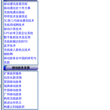
移动通讯发展历程
移动通信史十件大事
无线电通信基础
寻呼技术发展简史
3G第三代移动通讯技术
无线局域网技术
移动计算技术
即
GPS全球卫星定位系统
态
数字集群技术及应用
无线射频识别RFIC
蓝牙技术
无线接入新热点技术
物联网
移动政务在中国的研究与
实践
移动政务发展
扩展政府服务
信息化新浪潮
英国移动政务
瑞典移动政务
重
中国移动政务
广州移动政务
构筑无线政府
推进合作民主
构建云到端政府