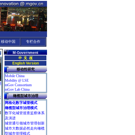
移动中国
专栏合作
M-Government
English Version
移动性研究
Mobile China
Mobility @ LSE
期
mGov Consortium
mGov Lab China
橄榄型城市治理
监
完
网格化数字城管模式
橄榄型城市治理模式
解
数字化城管巡查监察体系
及演进
城管通引领城市管理创新
城市大数据必然走向橄榄
型城市管理模式