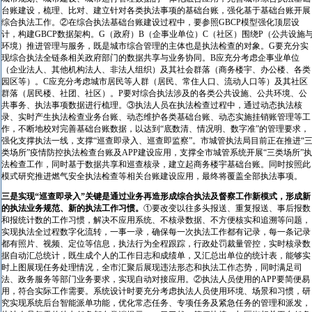
台账建设，梳理、比对、建立针对各类执法事项的基础台账，强化基于基础台账开展
综合执法工作。②在综合执法基础台账建设过程中，要参照GBCP模型强化顶层设
计，构建GBCP数据架构。G（政府）B（企事业单位）C（社区）围绕P（公共设施
环境）推进管理与服务，既是城市综合管理的主体也是执法检查的对象。G要充分实
现综合执法全链条相关政府部门的数据共享与业务协同。B应充分考虑企事业单位
（企业法人、其他机构法人、非法人组织）及其社会群落（商务楼宇、办公楼、各类
园区等）。C应充分考虑城市居民等人群（居民、常住人口、流动人口等）及其社区
群落（居民楼、社团、社区）。P要对综合执法涉及的各类公共设施、公共环境、公
共事务、执法事项数据进行梳理。③执法人员在执法检查过程中，通过动态执法核
录、实时产生执法检查业务台账、动态维护各类基础台账、动态实施挂销账管理等工
作，不断地校对完善基础台账数据，以达到“底数清、情况明、数字准”的管理要求，
强化支撑执法一线，支撑“巡查即录入、巡查即监察”。市城管执法局目前正在推进“
类场所”疫情防控执法检查台账及APP建设应用，支撑全市城管系统开展“三类场所”执
法检查工作，同时基于数据共享和巡查核录，建立起商务楼宇基础台账。同时按照此
模式研究推进燃气安全执法检查等相关台账建设应用，最终将覆盖全部执法事项。
三是实现“巡查即录入”关键是通过业务再造形成综合执法及督察工作新模式，形成新
的执法业务规范、新的执法工作习惯。
①要改变以往多头报送、重复报送、事后报数
和报统计数的工作习惯，解决不应用系统、不核录数据、不方便核实和追溯等问题，
实现执法全过程数字化流转，一事一录，确保每一次执法工作都有记录，每一条记录
都有照片、视频、定位等信息，执法行为全程跟踪，行政处罚裁量管控，实时核录数
据自动汇总统计，既生成个人的工作日志和成绩单，又汇总出单位的统计表，能够实
时上图展现任务处理情况，全市汇聚后展现违法形态和执法工作态势，同时满足司
法、政务服务等部门业务要求，实现自动对接应用。②执法人员使用的APP要简便易
用，符合实际工作需要。系统设计时要充分考虑执法人员使用环境、场景和习惯，研
究实现系统后台智能派单功能，优化常态任务、专项任务及紧急任务的管理和派发，