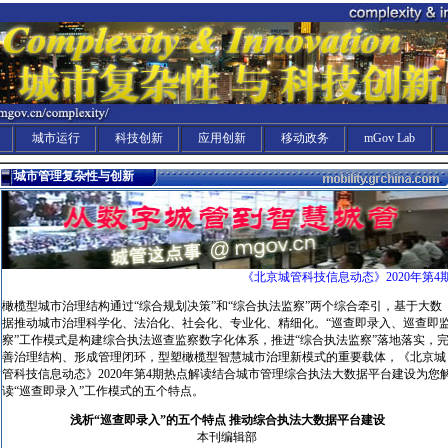
城市运行
科技创新
应用创新
移动政务
mGov Lab
城市管理复杂性与创新
《北京城管科技信息动态》2020年第4
橄榄型城市治理结构通过“综合规划决策”和“综合执法监察”两个综合牵引，基于大数
据推动城市治理科学化、法治化、社会化、专业化、精细化。“巡查即录入、巡查即
察”工作模式是构建综合执法巡查监察数字化体系，推进“综合执法监察”落地落实，
善治理结构、形成管理闭环，型塑橄榄型智慧城市治理新模式的重要载体，《北京城
管科技信息动态》2020年第4期热点解读结合城市管理综合执法大数据平台建设为您
读“巡查即录入”工作模式的五个特点。
浅析“巡查即录入”的五个特点 推动综合执法大数据平台建设
本刊编辑部