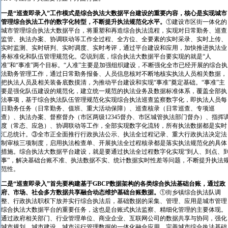
一是“巡查即录入”工作模式是综合执法大数据平台建设的重要内容，核心是实现城市
管理综合执法工作的数字化转型，不断提升执法规范化水平。
①建设市区街一体化的
城市管理综合执法大数据平台，将重塑和再造综合执法流程，实现对日常勤务、巡查
监管、执法办案、协调联动等工作全过程、全方位、全要素的实时采录、实时上传、
实时监测、实时研判、实时调度、实时考评，通过平台建设和应用，加快推进执法业
务标准化和队伍管理规范化。②说到底，综合执法大数据平台要实现的就是“人
准”和“事准”两个目标。“人准”主要是加强组织建设，不断强化全市已经开展的综合执
法勤务管理工作，通过日常勤务报备、人员信息核对不断地核实执法人员相关数据，
把执法人员及相关装备底数摸清，为推动平台建设和实现“事准”奠定基础。“事准”主
要是强化队伍建设的规范化，建立统一规范的执法业务及数据标准体系，覆盖全部执
法事项，基于综合执法队伍管理规范化实现综合执法巡查监察数字化，即执法人员每
日勤务任务（日常勤务、值班、重大活动保障）、巡查核录（日常巡查、专项巡
查）、执法办案、督察督办（市区两级12345督办、市区城管执法部门督办）、指挥
度（常态、应急）、协调联动等工作，全部实现数字化流转，所有执法数据都是实时
汇总统计。③全市正全面推行行政执法公示、执法全过程记录、重大行政执法决定法
制审核三项制度，启用执法检查单、开展执法全过程核录都是落实执法规范化的具体
措施。综合执法大数据平台建设，就是要通过执法全过程数字化实现“到人、到点、
事”，解决基础台账不准、执法数据不实、统计数据实时性差等问题，不断提升执法
范性。
二是“巡查即录入”首先要构建基于GBCP数据架构的各类综合执法基础台账，通过政
府、市场、社会多方数据共享融合动态维护基础台账数据。
①街乡镇综合执法队调
整、行政执法职权下放并实行综合执法后，基础数据的采集、管理、应用是城市管理
综合执法大数据平台的重要任务，这也是台账式执法监察、精细化管理的主要体现。
通过政府相关部门、行业管理单位、商业企业、互联网公司的数据共享与协同，强化
城市规划、城市建设、城市运行管理数据的一体化融合应用，完善城市综合执法基础