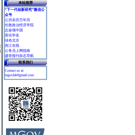
本站推荐
“下一代创新研究”微信公
众号
公历农历万年历
伦敦政治经济学院
志奋领中国
英伦学友
绿色北京
、
焘江在线
效
公务员上网指南
报
盛世报刊杂志导航
模
联系我们
Contact us at:
mgovlab#gmail.com