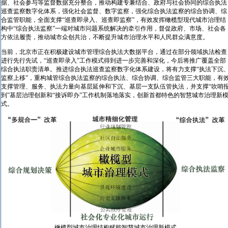
据、社会参与等监督数据充分整合，推动构建专兼结合、政府与社会协同的综合执法
巡查监察数字化体系，强化社会监督、数字监察，强化综合执法监察的综合协调、综
合监管职能，全面支撑“巡查即录入、巡查即监察”，有效发挥橄榄型现代城市治理结
构中“综合执法监察”一端对城市问题系统解决的牵引作用，督促政府、市场、社会各
方依法履责，推动城市众创共治，不断提升城市治理水平和人民群众满意度。
当前，北京市正在积极建设城市管理综合执法大数据平台，通过在部分领域执法检查
进行先行先试，“巡查即录入”工作模式得到进一步完善和深化，今后将推广覆盖全部
综合执法职责清单。推进综合执法巡查监察数字化体系建设，将有力支撑“执法下沉
监察上移”，重构城管综合执法监察的综合执法、综合协调、综合监管三大职能，有
支撑管理、服务、执法力量向基层延伸和下沉、基层一支队伍管执法，并支撑“吹哨
到”基层治理创新和“接诉即办”工作机制落地落实，创新首都特色的智慧城市治理新
式。
橄榄型城市治理结构赋能智慧城市治理新模式