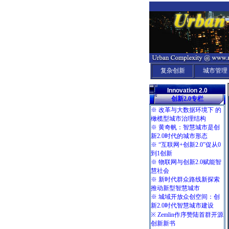
复杂创新
城市管理
Innovation 2.0
创新2.0专栏
※ 改革与大数据环境下 的
橄榄型城市治理结构
※ 黄奇帆：智慧城市是创
新2.0时代的城市形态
※ “互联网+创新2.0”促从0
到1创新
※ 物联网与创新2.0赋能智
慧社会
※ 新时代群众路线新探索
推动新型智慧城市
※ 城域开放众创空间：创
新2.0时代智慧城市建设
※ Zemlin作序赞陆首群开源
创新新书