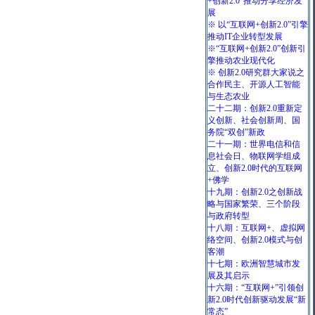
+创新2.0”推动分享经济发
展
※ 以“互联网+创新2.0”引擎
推动IT企业转型发展
※“互联网+创新2.0”创新引
擎推动农业现代化
※ 创新2.0研究群大家说之
合作民主、开源人工智能
与生态农业
二十二期：创新2.0重新定
义创新、社会创新周、国
务院“双创”新政
二十一期：世界电信和信
息社会日、物联网学组成
立、创新2.0时代的互联网
+佛学
十九期：创新2.0之创新战
略与国家繁荣、三个阶段
与政府转型
十八期：互联网+、虚拟网
络空间、创新2.0模式与创
客潮
十七期：欧洲智慧城市发
展及其启示
十六期：“互联网+”引领创
新2.0时代创新驱动发展“新
常态”