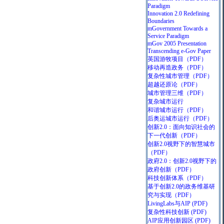
Paradigm
Innovation 2.0 Redefining
Boundaries
mGovernment Towards a
Service Paradigm
mGov 2005 Presentation
Transcending e-Gov Paper
英国游牧项目
（PDF）
移动再造政务
（PDF）
复杂性城市管理
（PDF）
超越还原论
（PDF）
城市管理三维
（PDF）
复杂城市运行
和谐城市运行
（PDF）
后奥运城市运行
（PDF）
创新2.0：面向知识社会的
下一代创新
（PDF）
创新2.0视野下的智慧城市
（PDF）
政府2.0：创新2.0视野下的
政府创新
（PDF）
科技创新体系
（PDF）
基于创新2.0的政务维基研
究与实现
（PDF）
LivingLabs与AIP
(PDF)
复杂性科技创新
(PDF)
AIP应用创新园区
(PDF)