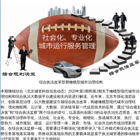
综合执法改革型塑橄榄型城市治理结构
本期继续结合《北京城管科技信息动态》2020年第1期和第2期关于橄榄型现代城市治
理结构和综合执法大数据平台建设相关内容进行解读。近年来，北京市强化顶层设
计、创新基层治理，以大数据建设引领综合执法改革，构建橄榄型现代城市治理结
构，强化物联网、云计算、大数据、区块链等新一代信息技术的应用，通过“综合规
决策”和“综合执法监察”两个综合的牵引，以及面向创新2.0的众创共治生态营造，有
推动城市治理科学化、法治化、社会化、专业化、精细化，形成城市决策、执行、监
督协力，城市规划、建设、运行管理一体，政府、市场、社会共治的市域治理新局
面。在综合执法监察一端，需要通过不断强化“巡查即录入”等工作模式将综合执法监
察任务落地落实落细，而推动其落地应用的主要载体就是基于执法城管通的移动核录
APP等应用，其主要有五个方面特征。