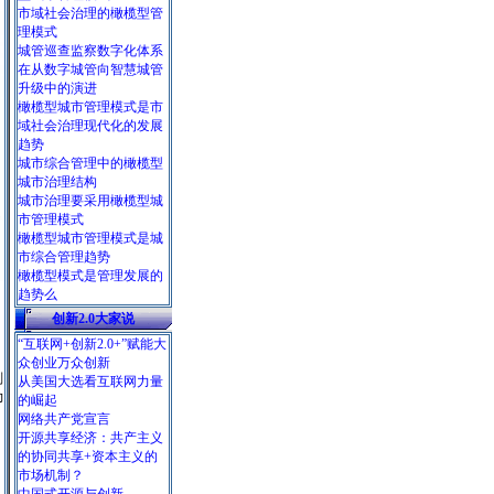
市域社会治理的橄榄型管
理模式
城管巡查监察数字化体系
在从数字城管向智慧城管
升级中的演进
橄榄型城市管理模式是市
域社会治理现代化的发展
趋势
城市综合管理中的橄榄型
城市治理结构
城市治理要采用橄榄型城
市管理模式
橄榄型城市管理模式是城
市综合管理趋势
橄榄型模式是管理发展的
趋势么
创新2.0大家说
“互联网+创新2.0+”赋能大
众创业万众创新
划
从美国大选看互联网力量
力
的崛起
网络共产党宣言
开源共享经济：共产主义
的协同共享+资本主义的
市场机制？