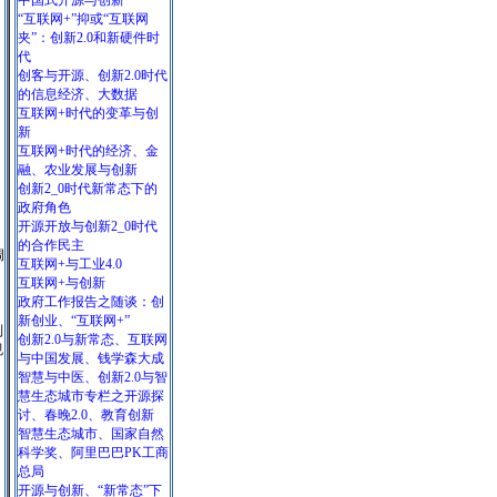
中国式开源与创新
“互联网+”抑或“互联网
夹”：创新2.0和新硬件时
代
创客与开源、创新2.0时代
的信息经济、大数据
互联网+时代的变革与创
新
互联网+时代的经济、金
融、农业发展与创新
创新2_0时代新常态下的
政府角色
开源开放与创新2_0时代
的合作民主
调
互联网+与工业4.0
互联网+与创新
政府工作报告之随谈：创
新创业、“互联网+”
到
创新2.0与新常态、互联网
规
与中国发展、钱学森大成
智慧与中医、创新2.0与智
慧生态城市专栏之开源探
讨、春晚2.0、教育创新
智慧生态城市、国家自然
科学奖、阿里巴巴PK工商
总局
开源与创新、“新常态”下