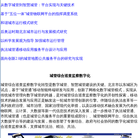
从数字城管到智慧城管：平台实现与关键技术
基于“五位一体”城管物联网平台的指挥调度系统
和谐城市运行模式研究
后奥运时期北京城市运行与发展模式研究
以科学发展观为指导 加强城市运行管理
执法城管通移动应用服务平台设计与应用
面向创新2.0的城管地图公共服务平台的研究与实现
城管综合巡查监察数字化
城管综合巡查监察数字化转型是数字城管、智慧城管建设的关键。北京市以东城区为
试点，基于“城管通”移动智能终端研发与应用，创新了网格化数字城管模式，实现从
传统城市管理向数字城管的跨越，是对城管综合巡查监察数字化的开创性探索，移动
技术的融合发展与应用正是触发这一轮城市管理创新的引擎。伴随综合执法改革等一
系列政府治理、城市治理、国家治理现代化举措，以及以移动技术融合发展为代表的
物联网、云计算、大数据等新一代信息技术的深入发展，进一步推动了执法城管通、
市民城管通（也是城管公共服务平台的重要组成部分）、城管物联网平台、综合执法
大数据平台等的建设与发展，推动形塑了专兼结合、政府与社会协同的数字化城管综
合巡查监察体系，支撑城市法治、精治、共治。