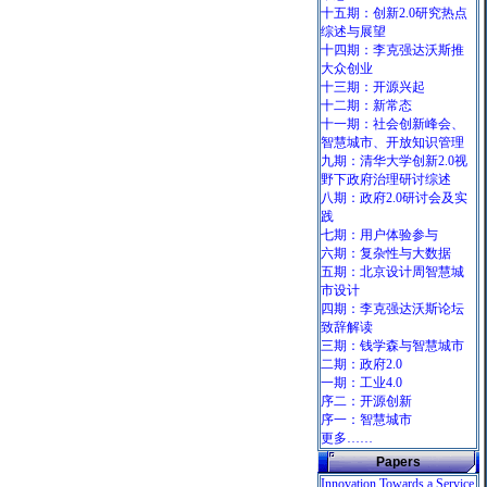
十五期：创新2.0研究热点
综述与展望
十四期：李克强达沃斯推
大众创业
十三期：开源兴起
十二期：新常态
十一期：社会创新峰会、
智慧城市、开放知识管理
九期：清华大学创新2.0视
野下政府治理研讨综述
八期：政府2.0研讨会及实
践
七期：用户体验参与
六期：复杂性与大数据
五期：北京设计周智慧城
市设计
四期：李克强达沃斯论坛
致辞解读
三期：钱学森与智慧城市
二期：政府2.0
一期：工业4.0
序二：开源创新
序一：智慧城市
更多……
Papers
Innovation Towards a Service