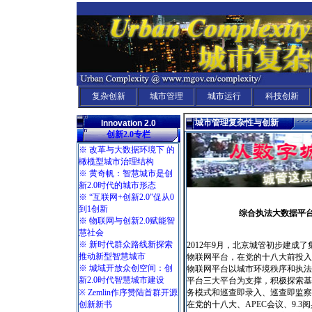
复杂创新
城市管理
城市运行
科技创新
城市管理复杂性与创新
Innovation 2.0
创新2.0专栏
※ 改革与大数据环境下 的
橄榄型城市治理结构
※ 黄奇帆：智慧城市是创
新2.0时代的城市形态
※ “互联网+创新2.0”促从0
到1创新
综合执法大数据平
※ 物联网与创新2.0赋能智
慧社会
※ 新时代群众路线新探索
2012年9月，北京城管初步建成
推动新型智慧城市
物联网平台，在党的十八大前投入
※ 城域开放众创空间：创
物联网平台以城市环境秩序和执法
新2.0时代智慧城市建设
平台三大平台为支撑，积极探索基
※ Zemlin作序赞陆首群开源
务模式和巡查即录入、巡查即监察
创新新书
在党的十八大、APEC会议、9.