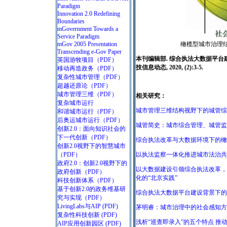
Paradigm
Innovation 2.0 Redefining
Boundaries
mGovernment Towards a
Service Paradigm
mGov 2005 Presentation
橄榄型城市治理结
Transcending e-Gov Paper
本刊编辑部. 综合执法大数据平台
英国游牧项目
（PDF）
技信息动态, 2020, (2):3-5.
移动再造政务
（PDF）
复杂性城市管理
（PDF）
超越还原论
（PDF）
城市管理三维
（PDF）
相关研究：
复杂城市运行
城市管理三维结构视野下的城管综
和谐城市运行
（PDF）
后奥运城市运行
（PDF）
城管简史：城市综合管理、城管监
创新2.0：面向知识社会的
下一代创新
（PDF）
综合执法改革与大数据环境下的橄
创新2.0视野下的智慧城市
（PDF）
以执法监察一体化推进城市法治共
政府2.0：创新2.0视野下的
以大数据建设引领综合执法改革，
政府创新
（PDF）
化的“北京实践”
科技创新体系
（PDF）
基于创新2.0的政务维基研
综合执法大数据平台建设背景下的
究与实现
（PDF）
LivingLabs与AIP
(PDF)
茅明睿：城市治理中的社会感知方
复杂性科技创新
(PDF)
浅析“巡查即录入”的五个特点 推
AIP应用创新园区
(PDF)