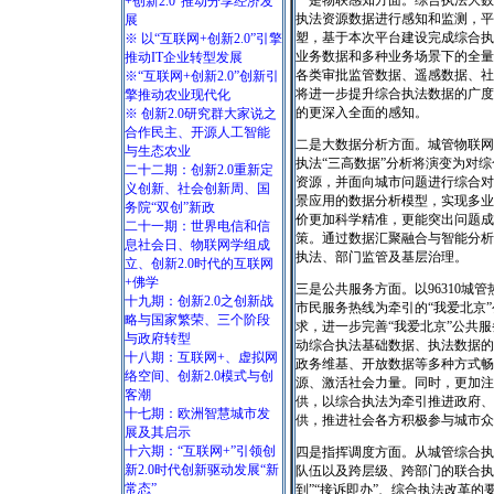
一是物联感知方面。综合执法大数
+创新2.0”推动分享经济发
执法资源数据进行感知和监测，平
展
塑，基于本次平台建设完成综合执
※ 以“互联网+创新2.0”引擎
业务数据和多种业务场景下的全量
推动IT企业转型发展
各类审批监管数据、遥感数据、社
※“互联网+创新2.0”创新引
将进一步提升综合执法数据的广度
擎推动农业现代化
的更深入全面的感知。
※ 创新2.0研究群大家说之
合作民主、开源人工智能
二是大数据分析方面。城管物联网
与生态农业
执法“三高数据”分析将演变为对
二十二期：创新2.0重新定
资源，并面向城市问题进行综合对
义创新、社会创新周、国
景应用的数据分析模型，实现多业
务院“双创”新政
价更加科学精准，更能突出问题成
二十一期：世界电信和信
策。通过数据汇聚融合与智能分析
息社会日、物联网学组成
执法、部门监管及基层治理。
立、创新2.0时代的互联网
+佛学
三是公共服务方面。以96310城管
十九期：创新2.0之创新战
市民服务热线为牵引的“我爱北京”
略与国家繁荣、三个阶段
求，进一步完善“我爱北京”公共
与政府转型
动综合执法基础数据、执法数据的
十八期：互联网+、虚拟网
政务维基、开放数据等多种方式畅
络空间、创新2.0模式与创
源、激活社会力量。同时，更加注
客潮
供，以综合执法为牵引推进政府、
十七期：欧洲智慧城市发
供，推进社会各方积极参与城市众
展及其启示
十六期：“互联网+”引领创
四是指挥调度方面。从城管综合执
新2.0时代创新驱动发展“新
队伍以及跨层级、跨部门的联合执
常态”
到”“接诉即办”、综合执法改革