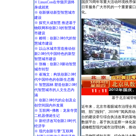
国庆70周年等重大活动环境秩序
※ LinuxCon在华颁开源终
日常服务广大市民的一个重要窗口
身成就奖
化。
※ 创新驱动新型智慧城市
建设
※ 探究大成智慧 推进基于
物联网和创新2.0的智慧城
市建设
※ 赖明：创新2.0时代的智
慧城市建设
※ 以山水城市营造推动创
新2.0时代中国特色的新型
智慧城市建设
※ 张楠：创新2.0驱动智慧
城市转型
※ 崔瀚文：构筑创新2.0时
代中国特色的创新生态圈
※ 智慧园林:塑造创新2.0时
代智慧城市的人文生态内
涵
基于北京城管物
※ 创新2.0时代的众创及众
创空间国内外发展
近年来，北京市着眼城市治理全局、
※ 互联网+佛教：龙泉寺贤
哨、部门报到”、2019年“闻风而
二机器僧诞生记
台的建设牵引综合执法改革的落地
※ 新经济改写创新2.0时代
数据平台，基于执法监察一体化架
经济学
成橄榄型现代城市治理结构，推动
※ 现代创新引擎“互联网