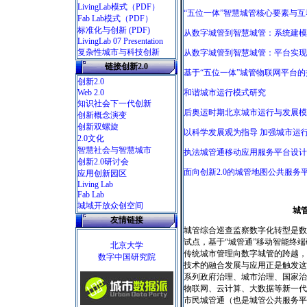
LivingLab模式
（PDF）
“五位一体”智慧城管核心要素与互
Fab Lab模式
（PDF）
标准化与创新
(PDF)
从数字城管到智慧城管：系统建模
LivingLab 07 Presentation
复杂性城市与科技创新
从数字城管到智慧城管：平台实现
链接创新2.0
基于“五位一体”城管物联网平台
创新2.0
Web 2.0
和谐城市运行模式研究
知识社会下一代创新
后奥运时期北京城市运行与发展模
创新概念演变
创新双螺旋
以科学发展观为指导 加强城市运
2.0文化
智慧社会与智慧城市
执法城管通移动应用服务平台设计
创新2.0研讨会
面向创新2.0的城管地图公共服务
应用创新园区
Living Lab
Fab Lab
城域开放众创空间
城
友情链接
城管综合巡查监察数字化转型是数
试点，基于“城管通”移动智能终
北京大学
传统城市管理向数字城管的跨越，
数字中国研究院
技术的融合发展与应用正是触发这
系列政府治理、城市治理、国家治
物联网、云计算、大数据等新一代
市民城管通（也是城管公共服务平