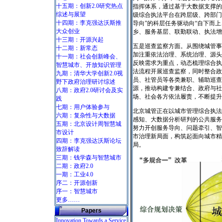
十五期：创新2.0研究热点
指挥体系，通过基于大数据支撑的
综述与展望
级综合执法平台在跨层级、跨部门
十四期：李克强达沃斯推
导向”的科层任务驱动向“自下而
大众创业
乡、服务基层、联勤联动、执法增
十三期：开源兴起
五是巡查监察方面。从围绕城管事
十二期：新常态
加注重依法治理、系统治理、源头治
十一期：社会创新峰会、
反映需求为重点，动态梳理综合执
智慧城市、开放知识管理
法流程开展巡查监察，同时整合政
九期：清华大学创新2.0视
员、社管员等各类兼职、辅助巡查
野下政府治理研讨综述
源，推动构建专兼结合、政府与社
八期：政府2.0研讨会及实
场、社会各方依法履责，不断提升
践
七期：用户体验参与
北京城管正在以城市管理综合执法
六期：复杂性与大数据
感知、大数据分析研判的公共服务
五期：北京设计周智慧城
努力开创服务导向、问题牵引、智
市设计
市治理新局面，构筑起面向城市精
四期：李克强达沃斯论坛
局。
致辞解读
三期：钱学森与智慧城市
二期：政府2.0
一期：工业4.0
序二：开源创新
序一：智慧城市
更多……
Papers
Innovation Towards a Service