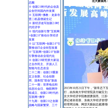
北大萧国亮：
态圈
※ 创新2.0时代的众创及
众创空间国内外发展
※ 互联网+佛教：龙泉寺
贤二机器僧诞生记
※ 新经济改写创新2.0时
代经济学
※ 现代创新引擎“互联网
+创新2.0”推动分享经济
发展
※ 以“互联网+创新2.0”引
擎推动IT企业转型发展
※“互联网+创新2.0”创新
引擎推动农业现代化
※ 创新2.0研究群大家说
之合作民主、开源人工
智能与生态农业
二十二期：创新2.0重新
定义创新、社会创新
周、国务院“双创”新政
二十一期：世界电信和
2015年10月21日下午，“新常
信息社会日、物联网学
行，由东南大学经管院及付融宝主
组成立、创新2.0时代的
京大学经济学院教授萧国亮、江苏
互联网+佛学
席记者孙芙蓉、东南大学经济管理
十九期：创新2.0之创新
经理周治瀚、网贷天眼副总裁潘瑾
战略与国家繁荣、三个