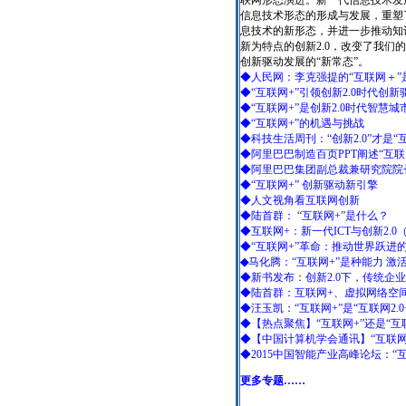
联网形态演进。新一代信息技术发展
信息技术形态的形成与发展，重塑
息技术的新形态，并进一步推动知
新为特点的创新2.0，改变了我们
创新驱动发展的“新常态”。
◆人民网：李克强提的“互联网＋”
◆“互联网+”引领创新2.0时代创新
◆“互联网+”是创新2.0时代智慧
◆“互联网+”的机遇与挑战
◆科技生活周刊：“创新2.0”才是“
◆阿里巴巴制造百页PPT阐述“互联
◆阿里巴巴集团副总裁兼研究院院长
◆“互联网+” 创新驱动新引擎
◆人文视角看互联网创新
◆陆首群： “互联网+”是什么？
◆互联网+：新一代ICT与创新2.0（
◆“互联网+”革命：推动世界跃进
◆
马化腾：“互联网+”是种能力 
◆新书发布：创新2.0下，传统企业
◆陆首群：互联网+、虚拟网络空间
◆汪玉凯：“互联网+”是“互联网2.
◆【热点聚焦】“互联网+”还是“互
◆【中国计算机学会通讯】“互联网+” 
◆2015中国智能产业高峰论坛：“互
更多专题……