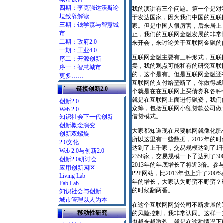
四期：李克强达沃斯论
我的演讲有三个问题。第一个是对
坛致辞解读
于发达国家，因为我们中国的互联
三期：钱学森与智慧城
家。但是中国人很厉害，后来居上，
市
止，我们的互联网金融发展的非常
二期：政府2.0
来开会，来讨论关于互联网金融的
一期：工业4.0
互联网金融主要有三种形式，互联
序二：开源创新
卖，我的观点可能和有的研究互联
序一：智慧城市
的，这个是有。但是互联网金融还
更多……
互联网的支付给垄断了，你做得成
链接创新2.0
个就是在在互联网上买债券和各种
就是在互联网上面进行融资，我们
创新2.0
众筹，包括互联网小额贷款公司做
Web 2.0
借贷模式。
知识社会下一代创新
创新概念演变
大家都知道现在只要触网就像化肥
创新双螺旋
所以这里有一些数据，2012年的时候
2.0文化
达到了上千家，交易规模达到了1千
Web 2.0与创新2.0
2358家，交易规模一下子达到了30
创新2.0研讨会
2013年的年底增长了将近3倍。
应用创新园区
P2P网站，比2013年也上升了20
Living Lab
年的增长，大家认为野蛮不野蛮？
Fab Lab
的时候翻两番。
知识社会与创新
城市管理以人为本
在这个互联网网贷公司不断发展的
移动性研究
的风险控制，我非常认同。这样一
也越来越激烈，就是在这种情况下