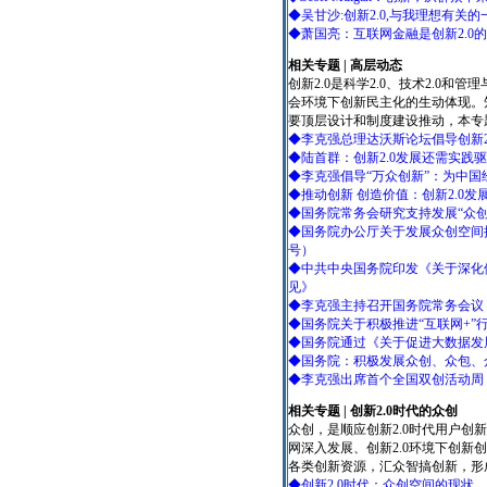
◆吴甘沙:创新2.0,与我理想有关的
◆萧国亮：互联网金融是创新2.0
相关专题 | 高层动态
创新2.0是科学2.0、技术2.0和
会环境下创新民主化的生动体现。
要顶层设计和制度建设推动，本专
◆李克强总理达沃斯论坛倡导创新2
◆陆首群：创新2.0发展还需实践
◆李克强倡导“万众创新”：为中国
◆推动创新 创造价值：创新2.0
◆国务院常务会研究支持发展“众
◆国务院办公厅关于发展众创空间推
号）
◆中共中央国务院印发《关于深化
见》
◆李克强主持召开国务院常务会议 
◆国务院关于积极推进“互联网+”
◆国务院通过《关于促进大数据发
◆国务院：积极发展众创、众包、众
◆李克强出席首个全国双创活动周：
相关专题 | 创新2.0时代的众创
众创，是顺应创新2.0时代用户
网深入发展、创新2.0环境下创
各类创新资源，汇众智搞创新，形
◆创新2.0时代：众创空间的现状