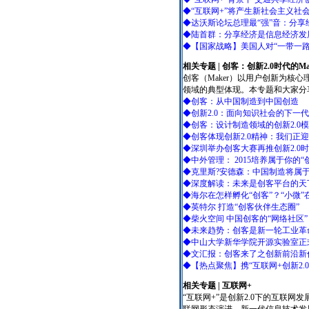
◆“互联网+”将产生新社会主义社
◆达沃斯论坛总理最“强”音：分
◆陆首群：分享经济是信息经济发展
◆【国家战略】美国人对“一带一路
相关专题 | 创客：创新2.0时代的Ma
创客（Maker）以用户创新为核
领域的典型体现。本专题和大家分
◆创客：从中国制造到中国创造
◆创新2.0：面向知识社会的下一
◆创客：设计制造领域的创新2.0
◆创客体现创新2.0精神：我们正迎
◆深圳举办创客大赛再推创新2.0
◆中外管理： 2015培养属于你的“
◆克里斯?安德森：中国制造将属于
◆深度解读：未来是创客平台的天
◆海尔在怎样孵化“创客”？“小微
◆英特尔 打造“创客伙伴生态圈”
◆柴火空间 中国创客的“网络社区”
◆未来趋势：创客是新一轮工业革
◆中山大学新华学院开源实验室正式成
◆文汇报：创客来了之创新前沿新
◆【热点聚焦】携“互联网+创新2.
相关专题
| 互联网+
“互联网+”是创新2.0下的互联网