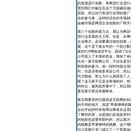
的资源进行创新，将网贷行业进行
觉到我们付融宝在这个方面确实做
原因，所以你只有进行合理的推广，
业的参与者，这样的话你的市场就
金融市场是网贷企业创新的广阔天
第三个创新的着力点，我认为网贷
贷行业发展的主力军。但是，从事
企业模式，必须要通过组织创新，
题，这个是下面去年的一个统计数
家的P2P网络借贷平台，获得了
公司投入了丰厚的资金，增加了他
任何一家互联网公司，不仅仅是互
和风投的参与。前一段时间我去美
司，但是还有很多风投公司，所以
司才能做。那么为什么风投投了人
呢？这几家不仅是业务做的好，有
的特点，被风投所看中了，所以我
要花香不愁没有蜜蜂来。
最后我要讲的问题就是互联网的创
的不同的地方，就是“带着镣铐的
会议开始的时候有两位舞者在这里
了舞蹈的美，但是他们必须是受到
的创新也是要有制约的，所以我为
的跳舞是带着镣铐的跳舞。这个镣
日人民银行专门成立了一个普惠金