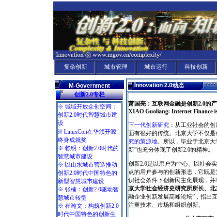
复杂创新
城市管理
城市运行
科技创新
Innovation 2.0
动态
M-Government
创新2.0专栏
萧国亮：互联网金融是创新2.0的
※ 城域开放众创空间：
XIAO Guoliang: Internet Finance is
创新2.0时代智慧城市建
设
下一代创新研究
：从工业社会的创新
※ LinuxCon在华颁开源
面有很好的传统。北京大学不仅是
终身成就奖
究的策源地
。所以，毕业于北京大
※ 赖明：创新2.0时代的
新”也充分体现了创新2.0的精神。
智慧城市建设
创新2.0是以用户为中心、以社
※ 以山水城市营造推动
点的用户参与的创新形态，它既是
创新2.0时代中国特色的
识社会条件下创新民主化展现，并
新型智慧城市建设
京大学社会经济史研究所所长、北
※ 张楠：创新2.0驱动智
融企业创新发展高峰论坛”，指出互
慧城市转型
注重技术、市场和组织创新。
※ 崔瀚文：构筑创新2.0
时代中国特色的创新生