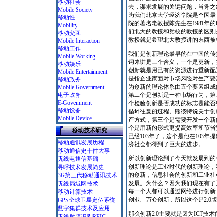
移动社会
去，谋求发展的关键问题，当务之
Mobile Society
为我们北京大学经济学院是全国最
移动性
院的著名老教授陈先生在1981年
Mobility
们北大的教授和党校的教授的区别
移动交互
教授就是希望北大教授讲的东西被
Mobile Interaction
移动工作
我们是创新理论最早的在中国的传
Mobile Working
词来讲是三个含义，一个是更新，
移动娱乐
创新就是用已有的资源进行重新配
Mobile Entertainment
是指企业家面对市场风险对生产要
移动政务
为创新的理论体系由五个要素组成
Mobile Government
电子政务
第二个是创新是一种市场行为，第
E-Government
个检验创新是否成功的标志是能否
移动设备
循环往复的过程。熊彼特说关于创
Mobile Device
产方式，第三个是需要开发一个新
个是用新的形式更提高效率和节省费
移动技术研究
已经103年了，这个是他在103
移动通讯发展历程
济社会都得到了巨大的进步。
移动通信史十件大事
所以创新理论到了今天就发展到的创
无线电通信基础
创新理论是工业时代的创新理论，我
寻呼技术发展简史
的创新，信息社会的创新和工业社
3G第三代移动通讯技术
发展。为什么？因为我们现在有了
无线局域网技术
每一个人都可以通过网络进行创新
移动计算技术
创业、万众创新，所以这个是2.0
GPS全球卫星定位系统
数字集群技术及应用
那么创新2.0主要就是因为ICT
无线射频识别RFIC