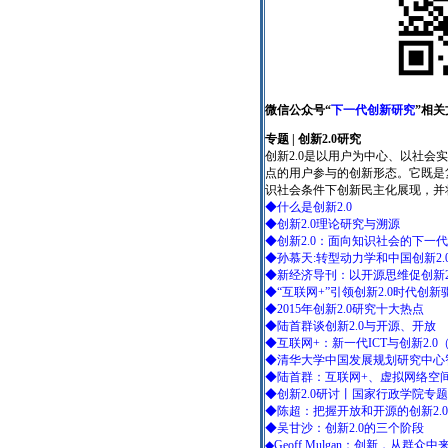
微信公众号“
下一代创新研究
”相关
专题 | 创新2.0研究
创新2.0是以用户为中心、以社
点的用户参与的创新形态。它既是
识社会条件下创新民主化展现，并
◆什么是创新2.0
◆创新2.0理论研究与溯源
◆创新2.0：面向知识社会的下一
◆孙慕天:转型动力学和中国创新2.
◆新经济导刊：以开源思维促创新2
◆“互联网+”引领创新2.0时代创新
◆2015年创新2.0研究十大热点
◆陆首群谈创新2.0与开源、开放
◆互联网+：新一代ICT与创新2.0（
◆清华大学中国发展规划研究中心智
◆陆首群：互联网+、虚拟网络空间
◆创新2.0研讨丨国家行政学院专
◆陈超：把握开放和开源的创新2.
◆吴甘沙：创新2.0的三个阶段
◆Geoff Mulgan：创新，从群