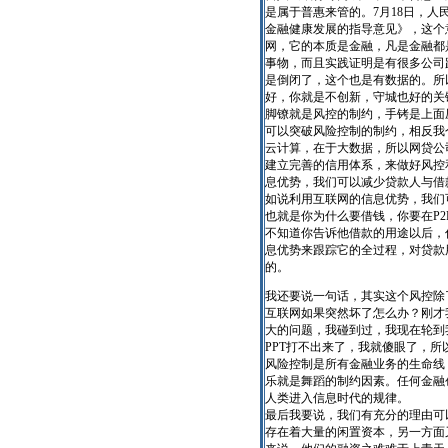
是属于普惠来管的。7月18日，
金融健康发展的指导意见》，这个
网，它的本质是金融，凡是金融都
事物，而且实践证明是有很多公司
是倒闭了，这个也是有数据的。所
好，你就是不创新，守城也好的关
脚镣就是风控的制约，手铐是上面
可以突破风险控制的制约，相反我
云计算，在于大数据，所以网贷公
建立完善的信用体系，来做好风控
息优势，我们可以减少贷款人与借
如说利用互联网的信息优势，我们
也就是你为什么要借钱，你要在P
不知道你告诉他借款的用途以后，
息优势来跟踪它的全过程，对贷款
的。
我还要说一句话，其实这个风控除
互联网如果突然坏了怎么办？刚才
大的问题，我碰到过，我现在轮到
PPT打不出来了，我就傻眼了，
风险控制是所有金融业务的生命线
乐就是舞蹈的制约因素。任何金融
人类进入信息时代的规律。
最后我要说，我们有充分的理由可
存在着大量的闲置资本，另一方面