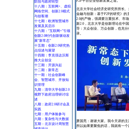
P2P平台企业创新发展之道。
阶段与政府转型
十八期：互联网+、虚拟
北京大学社会经济史研究所所长、
网络空间、创新2.0模式
金融与创新：基于P2P的研究》
与创客潮
2.0的产物，强调要注重技术、市
十七期：欧洲智慧城市
新2.0，北京大学是创新理论在
发展及其启示
导：大众创业、万众创新，也充分
十六期：“互联网+”引领
录。
创新2.0时代创新驱动发
展“新常态”
十五期：创新2.0研究热
点综述与展望
十四期：李克强达沃斯
推大众创业
十三期：开源兴起
十二期：新常态
十一期：社会创新峰
会、智慧城市、开放知
识管理
九期：清华大学创新2.0
视野下政府治理研讨综
述
八期：政府2.0研讨会及
实践
七期：用户体验参与
六期：复杂性与大数据
萧国亮：谢谢大家。我今天讲的主
五期：北京设计周智慧
所以如果要聚焦的话，我就有一个
城市设计