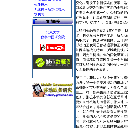
变化，引发了创新模式的变革，这
蓝牙技术
新成果从研发到推广应用的全部过
无线接入新热点技术
你要让创新变成一个万众创新的局
物联网
产权意识，让真正在创新过程当中
友情链接
科学2.0、技术2.0、管理2.0
互联网金融就是创新2.0的产物
北京大学
术，包括互联网移动技术，所以我
数字中国研究院
所取代了，再加深物联网、云计算
以移动互联网是移动通讯和互联网
和网络连接的特点，所以我们现在
新，因为手机就在你的口袋里面，
势，但是移动互联网又是一个自适
在讲互联网金融创新的时候，一定
动互联网的金融创新。
第二点，我认为在这个创新的过程
两条，第一个是要发现新的市场，
条都是和市场有关的，为什么？因
宝玉一样，如果丢失了他贾宝玉就
创新。那么市场的创新在互联网时
要知道什么地方有需要，什么地方
置结合起来，你这个创新就成功了
中，就在于社会上就是有人要投资
儿，投资的人也不知道借贷的人在
网，这样就可以利用互联网最大的
信息不对称，所以互联网和金融加