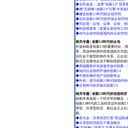
◆全民创业： 追梦“创新2.0” 
◆携“互联网+创新2.0”引擎 中美
◆建设创新2.0时代的众创空间
◆迈向创新2.0时代的开放众创空间
◆刘志迎：众包、众筹、众创，创
◆科技部发布《发展众创空间工作
◆何为众创空间及国内外众创空间
相关专题 | 创新2.0时代的众包
开放创新是创新2.0的重要特征
系，而这种利用外部资源的方式就
识社会下新型的协作关系，让企业
模式正在推动企业不断创造新的价
◆高端服务外包加速开放式创新：走
◆知识社会协同开放的创新2.0
◆中国生物外包产业的新热点
◆外包：提升创新2.0时代的协同
◆众包时代的开放式创新2.0
相关
专题 | 创新2.0时代的信息经济
创新本来就是一个经济学的概念。
创新1.0时代的工业经济迈向创新2
享型、共享型经济、新社会主义社
视。
◆里夫金：共享经济打造“零边际成
◆分享型经济的五个商业模式
◆“互联网+”背景下 交通共享经