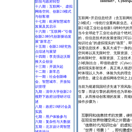
Internet+、Cyberspa
阶段与政府转型
十八期：互联网+、虚拟
网络空间、创新2.0模式
与创客潮
互联网+开启信息经济（含互联网
十七期：欧洲智慧城市
2.0模式）+传统行业重构新业态
发展及其启示
新2.0是工业社会创新1.0跨时代
十六期：“互联网+”引领
当今全球处于工业社会的这个绝对
创新2.0时代创新驱动发
的，但信息技术的发展使我们可以
展“新常态”
知识社会”的虚拟现实的“场景”
十五期：创新2.0研究热
深度信息技术，集其大成于一身的
点综述与展望
空间将以其无限时空、无限资源、
十四期：李克强达沃斯
的有限时空、有限资源、工业技术
推大众创业
2.0机制出台，即借助虚空（Cyber
十三期：开源兴起
虚拟现实影射技术，真正将人领进
十二期：新常态
时体现以人为本、体验为先的理念
十一期：社会创新峰
的理念。建立在虚拟网络空间之上的
会、智慧城市、开放知
识管理
当前为规避我国经济失速下滑风险
九期：清华大学创新2.0
引擎；而该引擎的易用性也为草根
视野下政府治理研讨综
境，从而推动创客潮的发展，而规
述
操作步骤为：
八期：政府2.0研讨会及
实践
七期：用户体验参与
六期：复杂性与大数据
五期：北京设计周智慧
城市设计