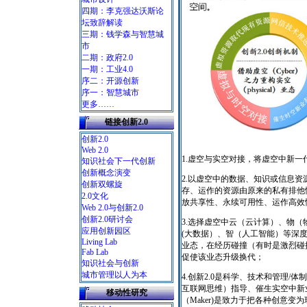
四期：李克强达沃斯论
坛致辞解读
三期：钱学森与智慧城
市
二期：政府2.0
一期：工业4.0
序二：开源创新
序一：智慧城市
更多……
链接创新2.0
创新2.0
Web 2.0
1.虚空与实空对接，将虚空中新
知识社会下一代创新
创新概念演变
2.以虚空中的数据、知识或信息
创新双螺旋
存、运作的资源由原来的私有排他
2.0文化
放共享性、永续可用性、运作高效
Web 2.0与创新2.0
创新2.0研讨会
3.选择虚空中云（云计算）、物
应用创新园区
(大数据）、智（人工智能）等深
Living Lab
业态，在经历碰撞（有时是激烈碰
Fab Lab
促使该业态升级换代；
知识社会与创新
城市管理以人为本
4.创新2.0是科学、技术和管理
互联网思维）指导、催生实空中新
移动性研究
（Maker)是致力于把各种创意