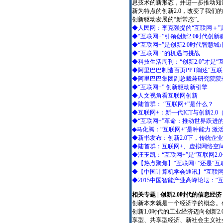
息技术的新形态，并进一步推动知
新为特点的创新2.0，改变了我们
创新驱动发展的“新常态”。
◆人民网：李克强提的“互联网＋”
◆“互联网+”引领创新2.0时代创新
◆“互联网+”是创新2.0时代智慧
◆“互联网+”的机遇与挑战
◆科技生活周刊：“创新2.0”才是“
◆阿里巴巴制造百页PPT阐述“互联
◆阿里巴巴集团副总裁兼研究院院长
◆“互联网+” 创新驱动新引擎
◆人文视角看互联网创新
◆陆首群： “互联网+”是什么？
◆互联网+：新一代ICT与创新2.0（
◆“互联网+”革命：推动世界跃进
◆
马化腾：“互联网+”是种能力 
◆新书发布：创新2.0下，传统企业
◆陆首群：互联网+、虚拟网络空间
◆汪玉凯：“互联网+”是“互联网2.
◆【热点聚焦】“互联网+”还是“互
◆【中国计算机学会通讯】“互联网+” 
◆2015中国智能产业高峰论坛：“互
相关专题 | 创新2.0时代的信息经济
创新本来就是一个经济学的概念。
创新1.0时代的工业经济迈向创新2
享型、共享型经济、新社会主义社