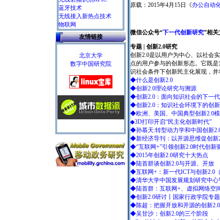
原载：2015年4月15日《
办公自动
蓝牙技术
无线接入新热点技术
物联网
微信公众号“
下一代创新研究
”相关
友情链接
专题 | 创新2.0研究
创新2.0是以用户为中心、以社
北京大学
点的用户参与的创新形态。它既是
数字中国研究院
识社会条件下创新民主化展现，并
◆什么是创新2.0
◆创新2.0理论研究与溯源
◆创新2.0：面向知识社会的下一
◆创新2.0：知识社会环境下的创
◆欧洲、美国、中国典型创新2.0
◆3D打印开启“民主化创新时代”
◆孙慕天:转型动力学和中国创新2.
◆新经济导刊：以开源思维促创新2
◆“互联网+”引领创新2.0时代创新
◆2015年创新2.0研究十大热点
◆陆首群谈创新2.0与开源、开放
◆互联网+：新一代ICT与创新2.0（
◆清华大学中国发展规划研究中心智
◆陆首群：互联网+、虚拟网络空间
◆创新2.0研讨丨国家行政学院专
◆陈超：把握开放和开源的创新2.
◆吴甘沙：创新2.0的三个阶段