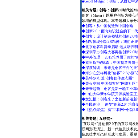
◆Geoff Mulgan：创新，从群
相关专题 | 创客：创新2.0时代的Ma
创客（Maker）以用户创新为核
领域的典型体现。本专题和大家分
◆创客：从中国制造到中国创造
◆创新2.0：面向知识社会的下一
◆创客：设计制造领域的创新2.0
◆创客体现创新2.0精神：我们正迎
◆北京创客科普季启动 选拔培养
◆深圳举办创客大赛再推创新2.0
◆中外管理： 2015培养属于你的“
◆克里斯*安德森：中国制造将属于
◆深度解读：未来是创客平台的天
◆海尔在怎样孵化“创客”？“小微
◆英特尔 打造“创客伙伴生态圈”
◆柴火空间 中国创客的“网络社区”
◆未来趋势：创客是新一轮工业革
◆中山大学新华学院开源实验室正式成
◆文汇报：创客来了之创新前沿新
◆全民创业： 追梦“创新2.0” 
◆【热点聚焦】携“互联网+创新2.
相关专题
| 互联网+
“互联网+”是创新2.0下的互联网
联网形态演进。新一代信息技术发展
信息技术形态的形成与发展，重塑