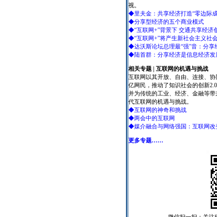
视。
◆里夫金：共享经济打造“零边际成
◆分享型经济的五个商业模式
◆“互联网+”背景下 交通共享经
◆“互联网+”将产生新社会主义社
◆达沃斯论坛总理最“强”音：分
◆陆首群：分享经济是信息经济发展
相关专题 | 互联网的机遇与挑战
互联网以其开放、自由、连接、协
亿网民，推动了知识社会的创新2
并为传统的工业、经济、金融等带
代互联网的机遇与挑战。
◆互联网的神奇和挑战
◆两会中的互联网
◆媒介融合与网络强国：互联网改
更多专题……