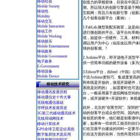
移动社会
创造力的草根群体，目前在中国正
Mobile Society
潮。所以强大的创新引擎是基于网络
移动性
互联网；而且只有创新引擎（创新2
Mobility
几个创客创新平台（案例）：
移动交互
Mobile Interaction
1.FabLab,微型装配实验室，这
移动工作
进行微创新的平台。该平台向草根
Mobile Working
境，如提供一些硬件、工具、材料和
移动娱乐
调以用户为中心（似应改以用户体验
Mobile Entertainment
球的创客潮。?
移动政务
Mobile Government
2.Arduino平台，即开源电子原
电子政务
供一些简单功能的硬件设备（多为
E-Government
移动设备
3.Edison平台，由Intel（
Mobile Device
个比Arduino更轻巧、集成度更高
和布线是开放的，体现开源硬件，
移动技术研究
系统是封闭的），如需要时也可选
移动通讯发展历程
台，一般采用基于虚拟网络空间的
移动通信史十件大事
件，或开源硬件+开源软件）来搭
无线电通信基础
此外，北京的“创客空间”、深圳的
寻呼技术发展简史
动的创客平台或众创空间。国内的
3G第三代移动通讯技术
有创意的青年，他们都是创客潮中的主
无线局域网技术
家，如果有一些农民工能否到你们
移动计算技术
们在完善平台建设的同时一定要尽
GPS全球卫星定位系统
们在这方面的实例，当然尚需拭目
数字集群技术及应用
无线射频识别RFIC