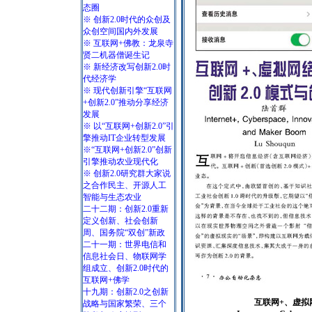
态圈
※ 创新2.0时代的众创及
众创空间国内外发展
※ 互联网+佛教：龙泉寺
贤二机器僧诞生记
※ 新经济改写创新2.0时
代经济学
※ 现代创新引擎“互联网
+创新2.0”推动分享经济
发展
※ 以“互联网+创新2.0”引
擎推动IT企业转型发展
※“互联网+创新2.0”创新
引擎推动农业现代化
※ 创新2.0研究群大家说
之合作民主、开源人工
智能与生态农业
二十二期：创新2.0重新
定义创新、社会创新
周、国务院“双创”新政
二十一期：世界电信和
信息社会日、物联网学
组成立、创新2.0时代的
互联网+佛学
十九期：创新2.0之创新
互联网+、虚拟
战略与国家繁荣、三个