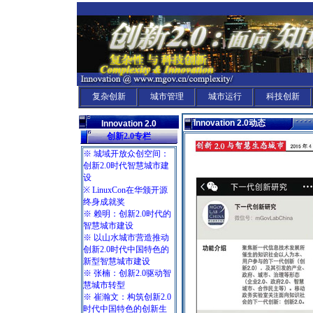
复杂创新
城市管理
城市运行
科技创新
Innovation 2.0
动态
Innovation 2.0
创新2.0专栏
※ 城域开放众创空间：
创新2.0时代智慧城市建
设
※ LinuxCon在华颁开源
终身成就奖
※ 赖明：创新2.0时代的
智慧城市建设
※ 以山水城市营造推动
创新2.0时代中国特色的
新型智慧城市建设
※ 张楠：创新2.0驱动智
慧城市转型
※ 崔瀚文：构筑创新2.0
时代中国特色的创新生